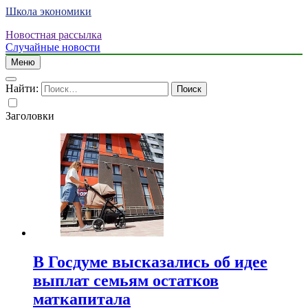
Школа экономики
Новостная рассылка
Случайные новости
Меню
Найти:
Заголовки
В Госдуме высказались об идее
выплат семьям остатков
маткапитала