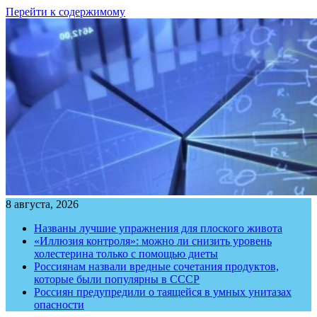
Перейти к содержимому
8 августа, 2026
Названы лучшие упражнения для плоского живота
«Иллюзия контроля»: можно ли снизить уровень
холестерина только с помощью диеты
Россиянам назвали вредные сочетания продуктов,
которые были популярны в СССР
Россиян предупредили о таящейся в умных унитазах
опасности