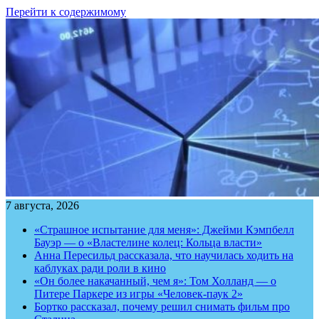
Перейти к содержимому
7 августа, 2026
«Страшное испытание для меня»: Джейми Кэмпбелл
Бауэр — о «Властелине колец: Кольца власти»
Анна Пересильд рассказала, что научилась ходить на
каблуках ради роли в кино
«Он более накачанный, чем я»: Том Холланд — о
Питере Паркере из игры «Человек-паук 2»
Бортко рассказал, почему решил снимать фильм про