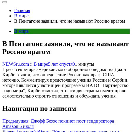
Главная
В мире
В Пентагоне заявили, что не называют Россию врагом
В мире
В Пентагоне заявили, что не называют
Россию врагом
NEWSru.com :: В мире
5 лет спустя
0
1 минуты
Пресс-секретарь американского оборонного ведомства Джон
Кирби заявил, что определение России как врага США
неточно. Комментируя предстоящие учения России и Сербии,
которая является участницей программы НАТО "Партнерство
ради мира", Кирби отметил, что эти две страны имеют право
самостоятельно строить отношения и обсуждать учения.
Навигация по записям
Предыдущая:
Джефф Безос покинет пост гендиректора
Amazon 5 июля
Далее:
Григорий Юдин: “Европа не может существовать с