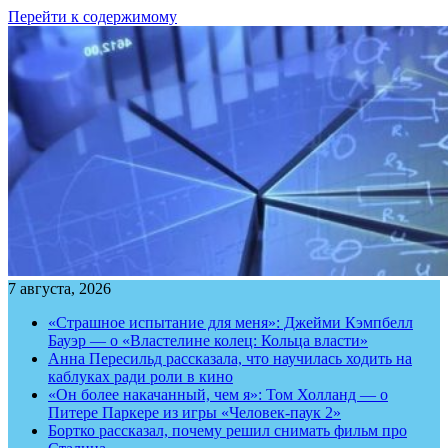
Перейти к содержимому
7 августа, 2026
«Страшное испытание для меня»: Джейми Кэмпбелл
Бауэр — о «Властелине колец: Кольца власти»
Анна Пересильд рассказала, что научилась ходить на
каблуках ради роли в кино
«Он более накачанный, чем я»: Том Холланд — о
Питере Паркере из игры «Человек-паук 2»
Бортко рассказал, почему решил снимать фильм про