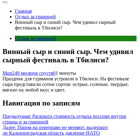
Главная
Отдых за границей
Винный сыр и синий сыр. Чем удивил сырный
фестиваль в Тбилиси?
Отдых за границей
Винный сыр и синий сыр. Чем удивил
сырный фестиваль в Тбилиси?
Мир24
9 месяцев спустя
0
1 минуты
Праздник для гурманов устроили в Тбилиси. На фестивале
сыра представили сотни сортов: острые, соленые, твердые,
мягкие на любой вкус и цвет.
Навигация по записям
Предыдущая:
Раскрыта стоимость отдыха россиян внутри
страны и за границей
Далее:
Паром на переправе не меняют: выдержит
ли Калининградская область давление НАТО