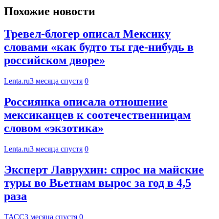
Похожие новости
Тревел-блогер описал Мексику
словами «как будто ты где-нибудь в
российском дворе»
Lenta.ru
3 месяца спустя
0
Россиянка описала отношение
мексиканцев к соотечественницам
словом «экзотика»
Lenta.ru
3 месяца спустя
0
Эксперт Лаврухин: спрос на майские
туры во Вьетнам вырос за год в 4,5
раза
ТАСС
3 месяца спустя
0