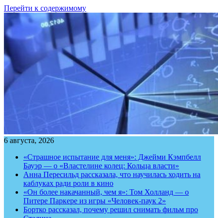
Перейти к содержимому
6 августа, 2026
«Страшное испытание для меня»: Джейми Кэмпбелл
Бауэр — о «Властелине колец: Кольца власти»
Анна Пересильд рассказала, что научилась ходить на
каблуках ради роли в кино
«Он более накачанный, чем я»: Том Холланд — о
Питере Паркере из игры «Человек-паук 2»
Бортко рассказал, почему решил снимать фильм про