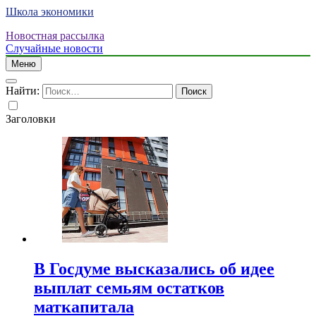
Школа экономики
Новостная рассылка
Случайные новости
Меню
Найти:
Заголовки
В Госдуме высказались об идее
выплат семьям остатков
маткапитала