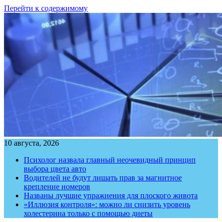
Перейти к содержимому
10 августа, 2026
Психолог назвала главный неочевидный принцип
выбора цвета авто
Водителей не будут лишать прав за магнитное
крепление номеров
Названы лучшие упражнения для плоского живота
«Иллюзия контроля»: можно ли снизить уровень
холестерина только с помощью диеты