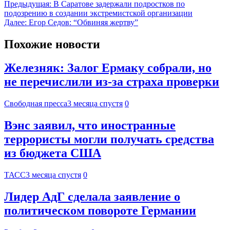
Предыдущая:
В Саратове задержали подростков по
подозрению в создании экстремистской организации
Далее:
Егор Седов: “Обвиняя жертву”
Похожие новости
Железняк: Залог Ермаку собрали, но
не перечислили из-за страха проверки
Свободная пресса
3 месяца спустя
0
Вэнс заявил, что иностранные
террористы могли получать средства
из бюджета США
ТАСС
3 месяца спустя
0
Лидер АдГ сделала заявление о
политическом повороте Германии