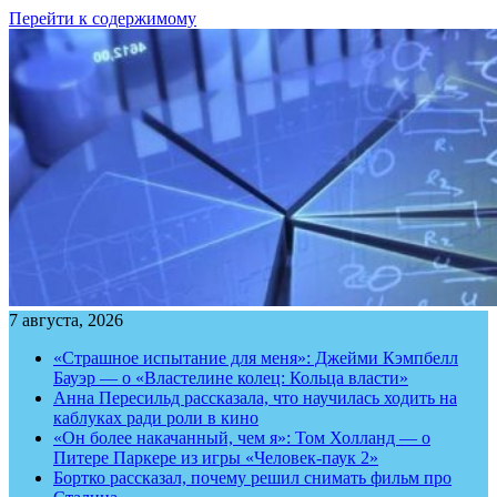
Перейти к содержимому
7 августа, 2026
«Страшное испытание для меня»: Джейми Кэмпбелл
Бауэр — о «Властелине колец: Кольца власти»
Анна Пересильд рассказала, что научилась ходить на
каблуках ради роли в кино
«Он более накачанный, чем я»: Том Холланд — о
Питере Паркере из игры «Человек-паук 2»
Бортко рассказал, почему решил снимать фильм про