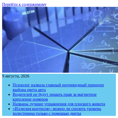
Перейти к содержимому
9 августа, 2026
Психолог назвала главный неочевидный принцип
выбора цвета авто
Водителей не будут лишать прав за магнитное
крепление номеров
Названы лучшие упражнения для плоского живота
«Иллюзия контроля»: можно ли снизить уровень
холестерина только с помощью диеты