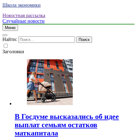
Школа экономики
Новостная рассылка
Случайные новости
Меню
Найти:
Заголовки
В Госдуме высказались об идее
выплат семьям остатков
маткапитала