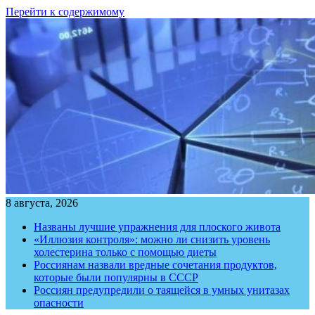
Перейти к содержимому
8 августа, 2026
Названы лучшие упражнения для плоского живота
«Иллюзия контроля»: можно ли снизить уровень
холестерина только с помощью диеты
Россиянам назвали вредные сочетания продуктов,
которые были популярны в СССР
Россиян предупредили о таящейся в умных унитазах
опасности