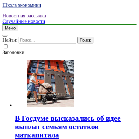
Школа экономики
Новостная рассылка
Случайные новости
Меню
Найти:
Заголовки
В Госдуме высказались об идее
выплат семьям остатков
маткапитала