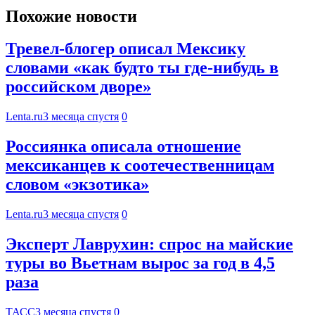
Похожие новости
Тревел-блогер описал Мексику
словами «как будто ты где-нибудь в
российском дворе»
Lenta.ru
3 месяца спустя
0
Россиянка описала отношение
мексиканцев к соотечественницам
словом «экзотика»
Lenta.ru
3 месяца спустя
0
Эксперт Лаврухин: спрос на майские
туры во Вьетнам вырос за год в 4,5
раза
ТАСС
3 месяца спустя
0