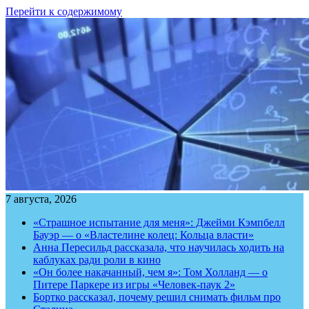
Перейти к содержимому
7 августа, 2026
«Страшное испытание для меня»: Джейми Кэмпбелл
Бауэр — о «Властелине колец: Кольца власти»
Анна Пересильд рассказала, что научилась ходить на
каблуках ради роли в кино
«Он более накачанный, чем я»: Том Холланд — о
Питере Паркере из игры «Человек-паук 2»
Бортко рассказал, почему решил снимать фильм про