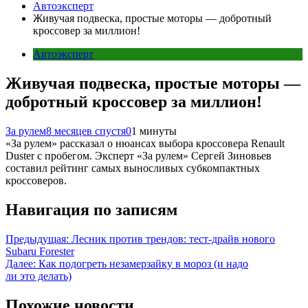
Автоэксперт
Живучая подвеска, простые моторы — добротный
кроссовер за миллион!
Автоэксперт
Живучая подвеска, простые моторы —
добротный кроссовер за миллион!
За рулем
8 месяцев спустя
0
1 минуты
«За рулем» рассказал о нюансах выбора кроссовера Renault
Duster с пробегом. Эксперт «За рулем» Сергей Зиновьев
составил рейтинг самых выносливых субкомпактных
кроссоверов.
Навигация по записям
Предыдущая:
Лесник против трендов: тест-драйв нового
Subaru Forester
Далее:
Как подогреть незамерзайку в мороз (и надо
ли это делать)
Похожие новости