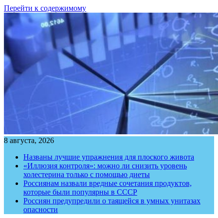
Перейти к содержимому
8 августа, 2026
Названы лучшие упражнения для плоского живота
«Иллюзия контроля»: можно ли снизить уровень
холестерина только с помощью диеты
Россиянам назвали вредные сочетания продуктов,
которые были популярны в СССР
Россиян предупредили о таящейся в умных унитазах
опасности