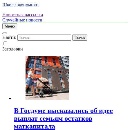
Школа экономики
Новостная рассылка
Случайные новости
Меню
Найти:
Заголовки
В Госдуме высказались об идее
выплат семьям остатков
маткапитала