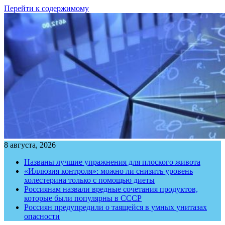
Перейти к содержимому
8 августа, 2026
Названы лучшие упражнения для плоского живота
«Иллюзия контроля»: можно ли снизить уровень
холестерина только с помощью диеты
Россиянам назвали вредные сочетания продуктов,
которые были популярны в СССР
Россиян предупредили о таящейся в умных унитазах
опасности