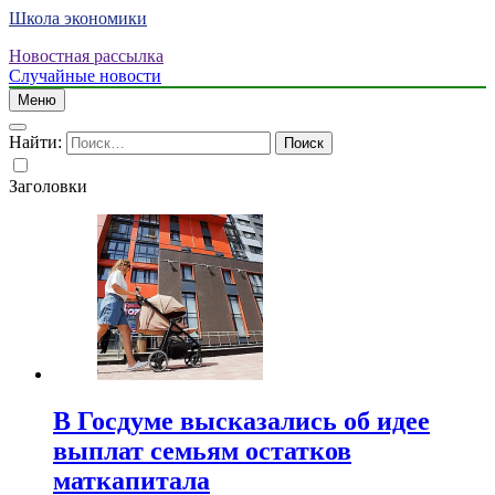
Школа экономики
Новостная рассылка
Случайные новости
Меню
Найти:
Заголовки
В Госдуме высказались об идее
выплат семьям остатков
маткапитала