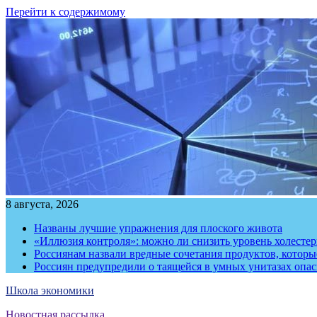
Перейти к содержимому
8 августа, 2026
Названы лучшие упражнения для плоского живота
«Иллюзия контроля»: можно ли снизить уровень холесте
Россиянам назвали вредные сочетания продуктов, котор
Россиян предупредили о таящейся в умных унитазах опа
Школа экономики
Новостная рассылка