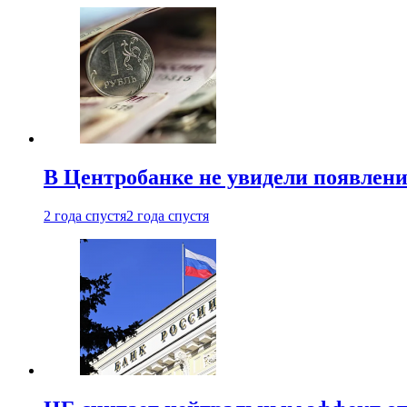
В Центробанке не увидели появлен
2 года спустя
2 года спустя