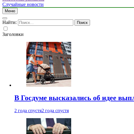
Случайные новости
Меню
Найти:
Заголовки
В Госдуме высказались об идее вып
2 года спустя
2 года спустя