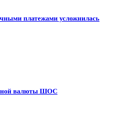
ичными платежами усложнилась
диной валюты ШОС