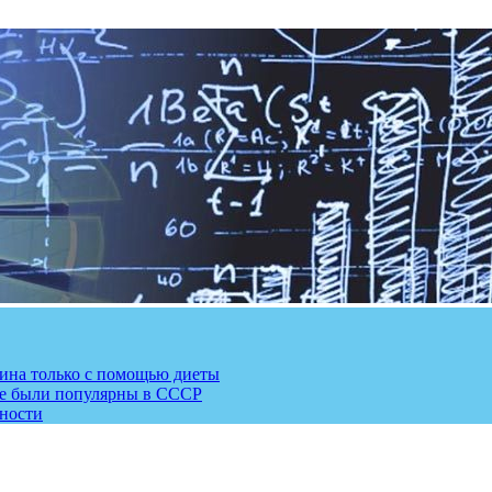
рина только с помощью диеты
ые были популярны в СССР
сности