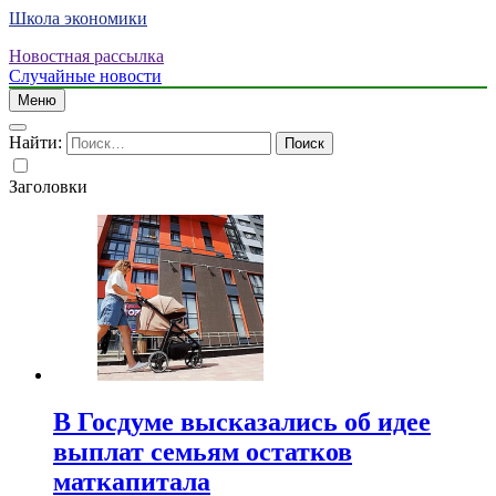
Школа экономики
Новостная рассылка
Случайные новости
Меню
Найти:
Заголовки
В Госдуме высказались об идее
выплат семьям остатков
маткапитала