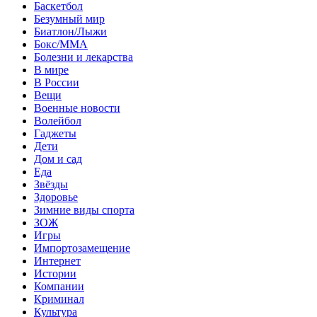
Баскетбол
Безумный мир
Биатлон/Лыжи
Бокс/MMA
Болезни и лекарства
В мире
В России
Вещи
Военные новости
Волейбол
Гаджеты
Дети
Дом и сад
Еда
Звёзды
Здоровье
Зимние виды спорта
ЗОЖ
Игры
Импортозамещение
Интернет
Истории
Компании
Криминал
Культура