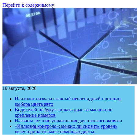
Перейти к содержимому
10 августа, 2026
Психолог назвала главный неочевидный принцип
выбора цвета авто
Водителей не будут лишать прав за магнитное
крепление номеров
Названы лучшие упражнения для плоского живота
«Иллюзия контроля»: можно ли снизить уровень
холестерина только с помощью диеты