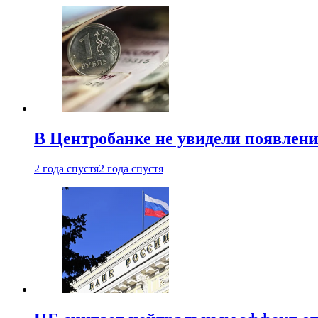
В Центробанке не увидели появлен
2 года спустя
2 года спустя