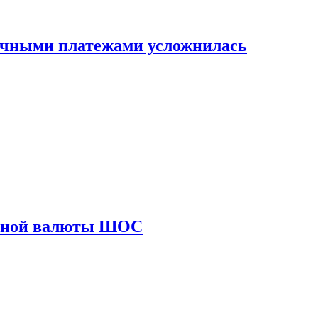
ичными платежами усложнилась
диной валюты ШОС