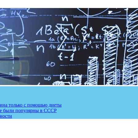
рина только с помощью диеты
ые были популярны в СССР
сности