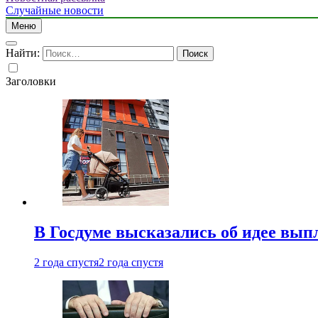
Случайные новости
Меню
Найти:
Заголовки
В Госдуме высказались об идее вып
2 года спустя
2 года спустя