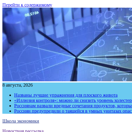
Перейти к содержимому
8 августа, 2026
Названы лучшие упражнения для плоского живота
«Иллюзия контроля»: можно ли снизить уровень холесте
Россиянам назвали вредные сочетания продуктов, котор
Россиян предупредили о таящейся в умных унитазах опа
Школа экономики
Новостная рассылка