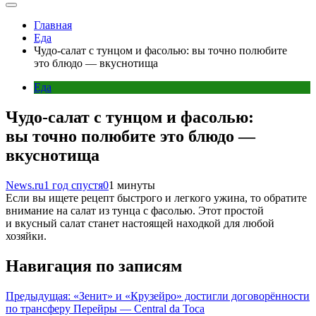
Главная
Еда
Чудо-салат с тунцом и фасолью: вы точно полюбите
это блюдо — вкуснотища
Еда
Чудо-салат с тунцом и фасолью:
вы точно полюбите это блюдо —
вкуснотища
News.ru
1 год спустя
0
1 минуты
Если вы ищете рецепт быстрого и легкого ужина, то обратите
внимание на салат из тунца с фасолью. Этот простой
и вкусный салат станет настоящей находкой для любой
хозяйки.
Навигация по записям
Предыдущая:
«Зенит» и «Крузейро» достигли договорённости
по трансферу Перейры — Central da Toca