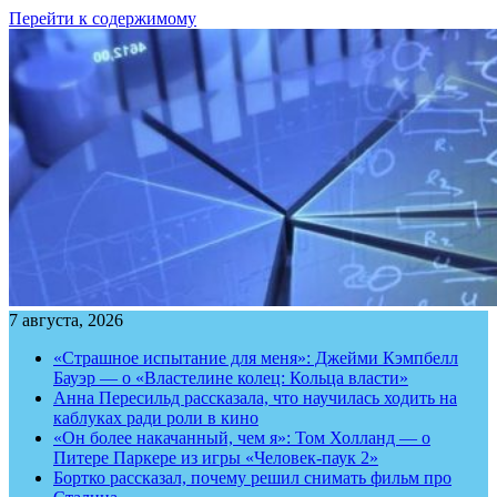
Перейти к содержимому
7 августа, 2026
«Страшное испытание для меня»: Джейми Кэмпбелл
Бауэр — о «Властелине колец: Кольца власти»
Анна Пересильд рассказала, что научилась ходить на
каблуках ради роли в кино
«Он более накачанный, чем я»: Том Холланд — о
Питере Паркере из игры «Человек-паук 2»
Бортко рассказал, почему решил снимать фильм про