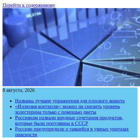
Перейти к содержимому
8 августа, 2026
Названы лучшие упражнения для плоского живота
«Иллюзия контроля»: можно ли снизить уровень
холестерина только с помощью диеты
Россиянам назвали вредные сочетания продуктов,
которые были популярны в СССР
Россиян предупредили о таящейся в умных унитазах
опасности