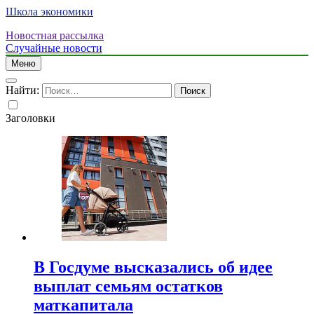
Школа экономики
Новостная рассылка
Случайные новости
Меню
Найти:
Заголовки
В Госдуме высказались об идее
выплат семьям остатков
маткапитала