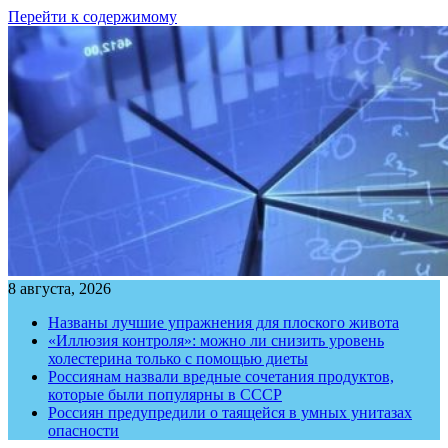
Перейти к содержимому
8 августа, 2026
Названы лучшие упражнения для плоского живота
«Иллюзия контроля»: можно ли снизить уровень
холестерина только с помощью диеты
Россиянам назвали вредные сочетания продуктов,
которые были популярны в СССР
Россиян предупредили о таящейся в умных унитазах
опасности