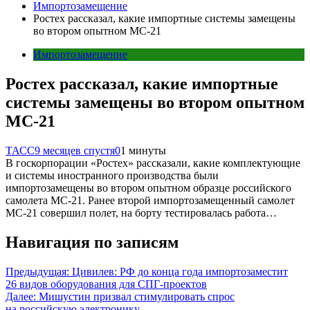
Импортозамещение
Ростех рассказал, какие импортные системы замещены
во втором опытном МС-21
Импортозамещение
Ростех рассказал, какие импортные
системы замещены во втором опытном
МС-21
ТАСС
9 месяцев спустя
0
1 минуты
В госкорпорации «Ростех» рассказали, какие комплектующие
и системы иностранного производства были
импортозамещены во втором опытном образце российского
самолета МС-21. Ранее второй импортозамещенный самолет
МС-21 совершил полет, на борту тестировалась работа…
Навигация по записям
Предыдущая:
Цивилев: РФ до конца года импортозаместит
26 видов оборудования для СПГ-проектов
Далее:
Мишустин призвал стимулировать спрос
на российскую электронику