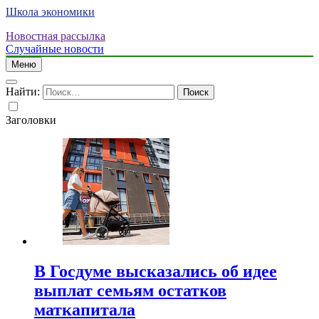
Школа экономики
Новостная рассылка
Случайные новости
Меню
Найти:
Заголовки
В Госдуме высказались об идее
выплат семьям остатков
маткапитала