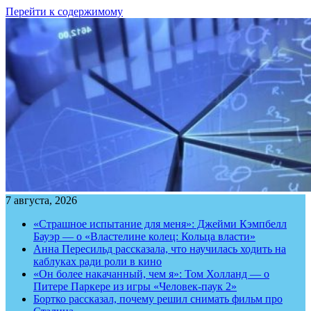
Перейти к содержимому
7 августа, 2026
«Страшное испытание для меня»: Джейми Кэмпбелл
Бауэр — о «Властелине колец: Кольца власти»
Анна Пересильд рассказала, что научилась ходить на
каблуках ради роли в кино
«Он более накачанный, чем я»: Том Холланд — о
Питере Паркере из игры «Человек-паук 2»
Бортко рассказал, почему решил снимать фильм про