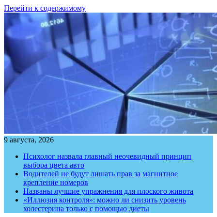
Перейти к содержимому
9 августа, 2026
Психолог назвала главный неочевидный принцип
выбора цвета авто
Водителей не будут лишать прав за магнитное
крепление номеров
Названы лучшие упражнения для плоского живота
«Иллюзия контроля»: можно ли снизить уровень
холестерина только с помощью диеты