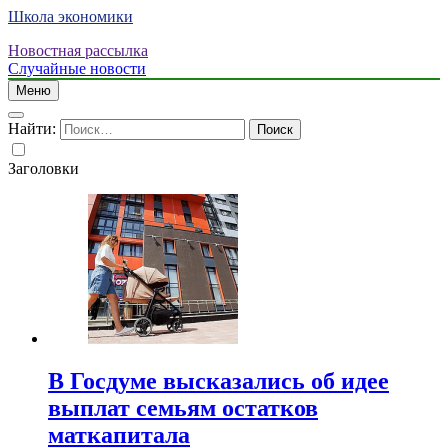
Школа экономики
Новостная рассылка
Случайные новости
Меню
Найти:
Заголовки
В Госдуме высказались об идее
выплат семьям остатков
маткапитала