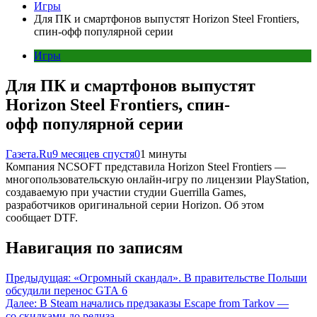
Игры
Для ПК и смартфонов выпустят Horizon Steel Frontiers,
спин-офф популярной серии
Игры
Для ПК и смартфонов выпустят
Horizon Steel Frontiers, спин-
офф популярной серии
Газета.Ru
9 месяцев спустя
0
1 минуты
Компания NCSOFT представила Horizon Steel Frontiers —
многопользовательскую онлайн-игру по лицензии PlayStation,
создаваемую при участии студии Guerrilla Games,
разработчиков оригинальной серии Horizon. Об этом
сообщает DTF.
Навигация по записям
Предыдущая:
«Огромный скандал». В правительстве Польши
обсудили перенос GTA 6
Далее:
В Steam начались предзаказы Escape from Tarkov —
со скидками до релиза