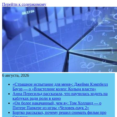
Перейти к содержимому
6 августа, 2026
«Страшное испытание для меня»: Джейми Кэмпбелл
Бауэр — о «Властелине колец: Кольца власти»
Анна Пересильд рассказала, что научилась ходить на
каблуках ради роли в кино
«Он более накачанный, чем я»: Том Холланд — о
Питере Паркере из игры «Человек-паук 2»
Бортко рассказал, почему решил снимать фильм про