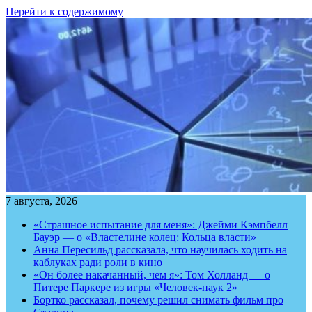
Перейти к содержимому
7 августа, 2026
«Страшное испытание для меня»: Джейми Кэмпбелл
Бауэр — о «Властелине колец: Кольца власти»
Анна Пересильд рассказала, что научилась ходить на
каблуках ради роли в кино
«Он более накачанный, чем я»: Том Холланд — о
Питере Паркере из игры «Человек-паук 2»
Бортко рассказал, почему решил снимать фильм про