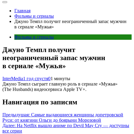
Главная
Фильмы и сериалы
Джуно Темпл получит неограниченный запас мужчин
в сериале «Мужья»
Фильмы и сериалы
Джуно Темпл получит
неограниченный запас мужчин
в сериале «Мужья»
InterMedia
1 год спустя
0
1 минуты
Джуно Темпл сыграет главную роль в сериале «Мужья»
(The Husbands) видеосервиса Apple TV+.
Навигация по записям
Предыдущая:
Самые выдающиеся женщины допетровской
Руси: от княгини Ольги до боярыни Морозовой
Далее:
На Netflix вышло аниме по Devil May Cry — доступны
все серии