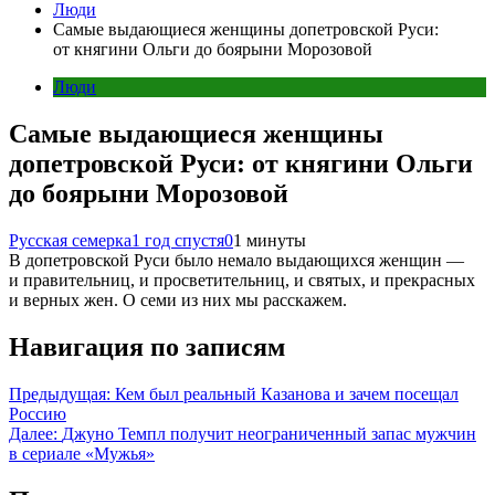
Люди
Самые выдающиеся женщины допетровской Руси:
от княгини Ольги до боярыни Морозовой
Люди
Самые выдающиеся женщины
допетровской Руси: от княгини Ольги
до боярыни Морозовой
Русская семерка
1 год спустя
0
1 минуты
В допетровской Руси было немало выдающихся женщин —
и правительниц, и просветительниц, и святых, и прекрасных
и верных жен. О семи из них мы расскажем.
Навигация по записям
Предыдущая:
Кем был реальный Казанова и зачем посещал
Россию
Далее:
Джуно Темпл получит неограниченный запас мужчин
в сериале «Мужья»