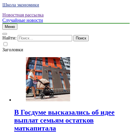
Школа экономики
Новостная рассылка
Случайные новости
Меню
Найти:
Заголовки
В Госдуме высказались об идее
выплат семьям остатков
маткапитала