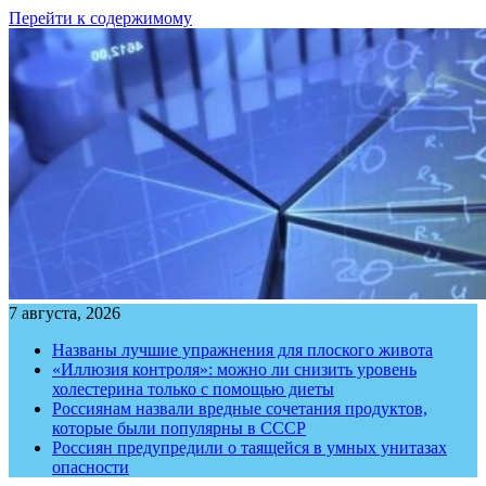
Перейти к содержимому
7 августа, 2026
Названы лучшие упражнения для плоского живота
«Иллюзия контроля»: можно ли снизить уровень
холестерина только с помощью диеты
Россиянам назвали вредные сочетания продуктов,
которые были популярны в СССР
Россиян предупредили о таящейся в умных унитазах
опасности