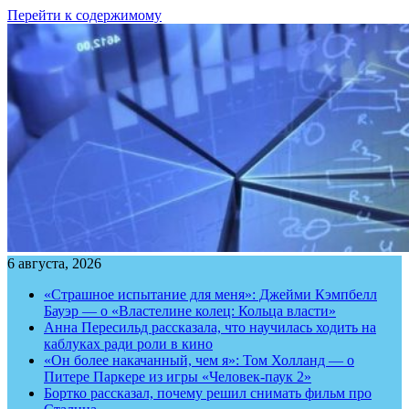
Перейти к содержимому
6 августа, 2026
«Страшное испытание для меня»: Джейми Кэмпбелл
Бауэр — о «Властелине колец: Кольца власти»
Анна Пересильд рассказала, что научилась ходить на
каблуках ради роли в кино
«Он более накачанный, чем я»: Том Холланд — о
Питере Паркере из игры «Человек-паук 2»
Бортко рассказал, почему решил снимать фильм про