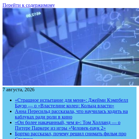
Перейти к содержимому
7 августа, 2026
«Страшное испытание для меня»: Джейми Кэмпбелл
Бауэр — о «Властелине колец: Кольца власти»
Анна Пересильд рассказала, что научилась ходить на
каблуках ради роли в кино
«Он более накачанный, чем я»: Том Холланд — о
Питере Паркере из игры «Человек-паук 2»
Бортко рассказал, почему решил снимать фильм про