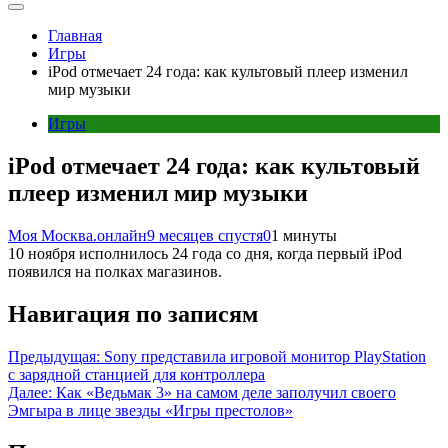
Главная
Игры
iPod отмечает 24 года: как культовый плеер изменил
мир музыки
Игры
iPod отмечает 24 года: как культовый
плеер изменил мир музыки
Моя Москва.онлайн
9 месяцев спустя
0
1 минуты
10 ноября исполнилось 24 года со дня, когда первый iPod
появился на полках магазинов.
Навигация по записям
Предыдущая:
Sony представила игровой монитор PlayStation
с зарядной станцией для контроллера
Далее:
Как «Ведьмак 3» на самом деле заполучил своего
Эмгыра в лице звезды «Игры престолов»