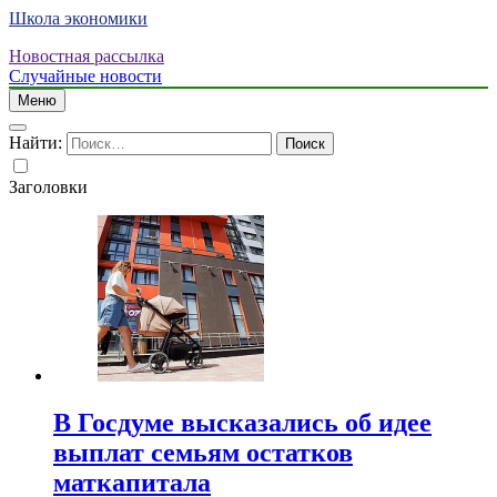
Школа экономики
Новостная рассылка
Случайные новости
Меню
Найти:
Заголовки
В Госдуме высказались об идее
выплат семьям остатков
маткапитала