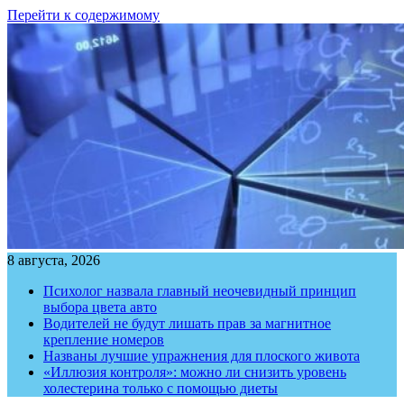
Перейти к содержимому
8 августа, 2026
Психолог назвала главный неочевидный принцип
выбора цвета авто
Водителей не будут лишать прав за магнитное
крепление номеров
Названы лучшие упражнения для плоского живота
«Иллюзия контроля»: можно ли снизить уровень
холестерина только с помощью диеты