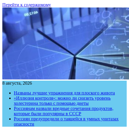
Перейти к содержимому
8 августа, 2026
Названы лучшие упражнения для плоского живота
«Иллюзия контроля»: можно ли снизить уровень
холестерина только с помощью диеты
Россиянам назвали вредные сочетания продуктов,
которые были популярны в СССР
Россиян предупредили о таящейся в умных унитазах
опасности