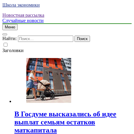
Школа экономики
Новостная рассылка
Случайные новости
Меню
Найти:
Заголовки
В Госдуме высказались об идее
выплат семьям остатков
маткапитала