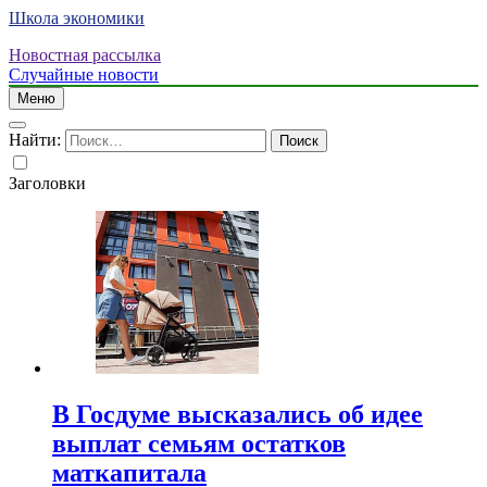
Школа экономики
Новостная рассылка
Случайные новости
Меню
Найти:
Заголовки
В Госдуме высказались об идее
выплат семьям остатков
маткапитала