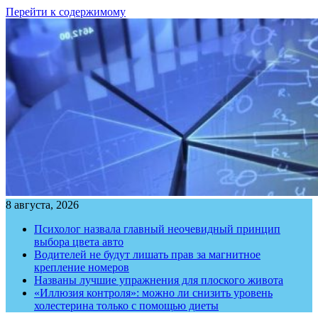
Перейти к содержимому
8 августа, 2026
Психолог назвала главный неочевидный принцип
выбора цвета авто
Водителей не будут лишать прав за магнитное
крепление номеров
Названы лучшие упражнения для плоского живота
«Иллюзия контроля»: можно ли снизить уровень
холестерина только с помощью диеты