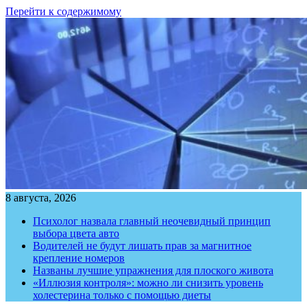
Перейти к содержимому
8 августа, 2026
Психолог назвала главный неочевидный принцип
выбора цвета авто
Водителей не будут лишать прав за магнитное
крепление номеров
Названы лучшие упражнения для плоского живота
«Иллюзия контроля»: можно ли снизить уровень
холестерина только с помощью диеты