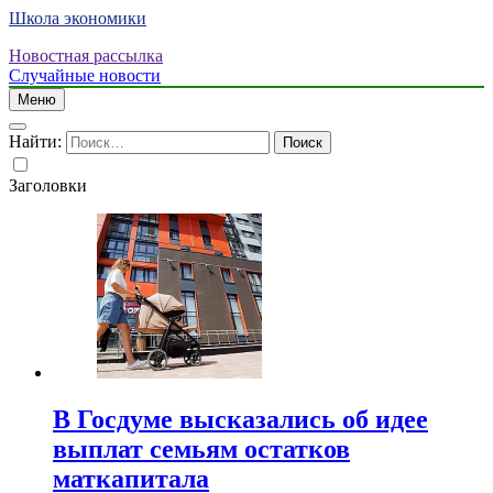
Школа экономики
Новостная рассылка
Случайные новости
Меню
Найти:
Заголовки
В Госдуме высказались об идее
выплат семьям остатков
маткапитала