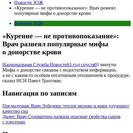
Новости ЗОЖ
«Курение — не противопоказание»: Врач развеял
популярные мифы о донорстве крови
Новости ЗОЖ
«Курение — не противопоказание»:
Врач развеял популярные мифы
о донорстве крови
Национальная Служба Новостей
1 год спустя
0
1 минуты
Мифы о донорстве связаны с недостатком информации,
а не с каким-то особым негативным отношением к процедуре,
сказал НСН Павел Трахтман.
Навигация по записям
Предыдущая:
Врач Лебедева: теплое молоко и киви улучшают
качество сна
Далее:
Врач Соломатина назвала опасные свойства сыров
с плесенью