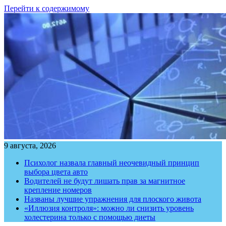
Перейти к содержимому
9 августа, 2026
Психолог назвала главный неочевидный принцип
выбора цвета авто
Водителей не будут лишать прав за магнитное
крепление номеров
Названы лучшие упражнения для плоского живота
«Иллюзия контроля»: можно ли снизить уровень
холестерина только с помощью диеты