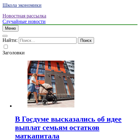
Школа экономики
Новостная рассылка
Случайные новости
Меню
Найти:
Заголовки
В Госдуме высказались об идее
выплат семьям остатков
маткапитала