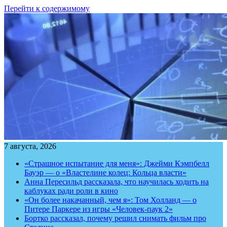
Перейти к содержимому
7 августа, 2026
«Страшное испытание для меня»: Джейми Кэмпбелл
Бауэр — о «Властелине колец: Кольца власти»
Анна Пересильд рассказала, что научилась ходить на
каблуках ради роли в кино
«Он более накачанный, чем я»: Том Холланд — о
Питере Паркере из игры «Человек-паук 2»
Бортко рассказал, почему решил снимать фильм про