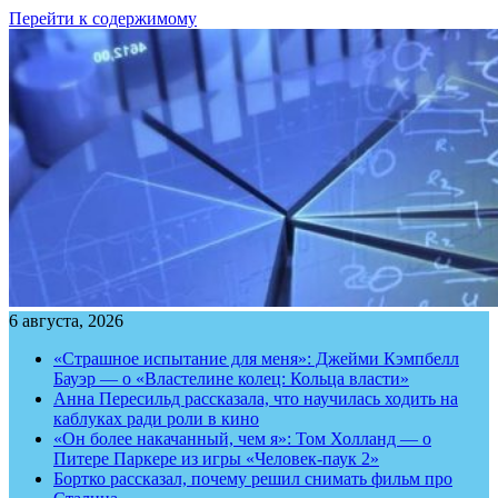
Перейти к содержимому
6 августа, 2026
«Страшное испытание для меня»: Джейми Кэмпбелл
Бауэр — о «Властелине колец: Кольца власти»
Анна Пересильд рассказала, что научилась ходить на
каблуках ради роли в кино
«Он более накачанный, чем я»: Том Холланд — о
Питере Паркере из игры «Человек-паук 2»
Бортко рассказал, почему решил снимать фильм про