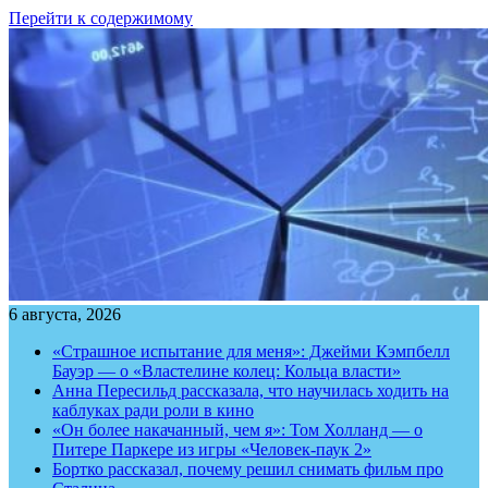
Перейти к содержимому
6 августа, 2026
«Страшное испытание для меня»: Джейми Кэмпбелл
Бауэр — о «Властелине колец: Кольца власти»
Анна Пересильд рассказала, что научилась ходить на
каблуках ради роли в кино
«Он более накачанный, чем я»: Том Холланд — о
Питере Паркере из игры «Человек-паук 2»
Бортко рассказал, почему решил снимать фильм про