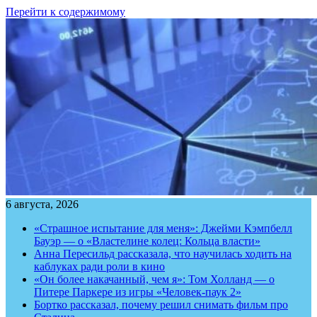
Перейти к содержимому
6 августа, 2026
«Страшное испытание для меня»: Джейми Кэмпбелл
Бауэр — о «Властелине колец: Кольца власти»
Анна Пересильд рассказала, что научилась ходить на
каблуках ради роли в кино
«Он более накачанный, чем я»: Том Холланд — о
Питере Паркере из игры «Человек-паук 2»
Бортко рассказал, почему решил снимать фильм про