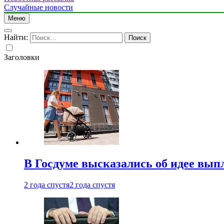
Случайные новости
Меню
Найти:
Заголовки
В Госдуме высказались об идее вып
2 года спустя
2 года спустя