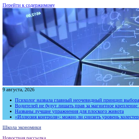
Перейти к содержимому
9 августа, 2026
Психолог назвала главный неочевидный принцип выбора
Водителей не будут лишать прав за магнитное крепление
Названы лучшие упражнения для плоского живота
«Иллюзия контроля»: можно ли снизить уровень холесте
Школа экономики
Новостная рассылка