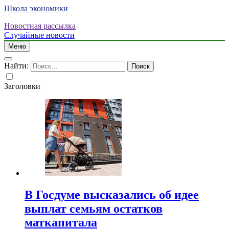
Школа экономики
Новостная рассылка
Случайные новости
Меню
Найти:
Заголовки
В Госдуме высказались об идее
выплат семьям остатков
маткапитала