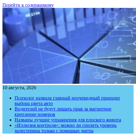
Перейти к содержимому
10 августа, 2026
Психолог назвала главный неочевидный принцип
выбора цвета авто
Водителей не будут лишать прав за магнитное
крепление номеров
Названы лучшие упражнения для плоского живота
«Иллюзия контроля»: можно ли снизить уровень
холестерина только с помощью диеты