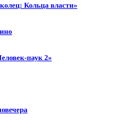
колец: Кольца власти»
кино
Человек-паук 2»
новечера