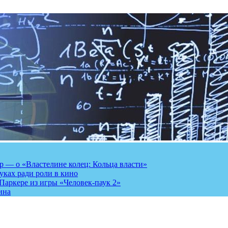
 — о «Властелине колец: Кольца власти»
луках ради роли в кино
Паркере из игры «Человек-паук 2»
ина