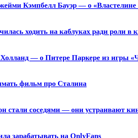
жейми Кэмпбелл Бауэр — о «Властелине 
чилась ходить на каблуках ради роли в 
 Холланд — о Питере Паркере из игры «
нимать фильм про Сталина
он стали соседями — они устраивают ки
ила зарабатывать на OnlyFans