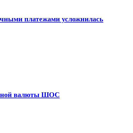
ичными платежами усложнилась
диной валюты ШОС