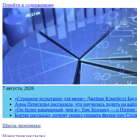
Перейти к содержимому
7 августа, 2026
«Страшное испытание для меня»: Джейми Кэмпбелл Бауэр
Анна Пересильд рассказала, что научилась ходить на каб
«Он более накачанный, чем я»: Том Холланд — о Питере 
Бортко рассказал, почему решил снимать фильм про Стал
Школа экономики
Новостная рассылка