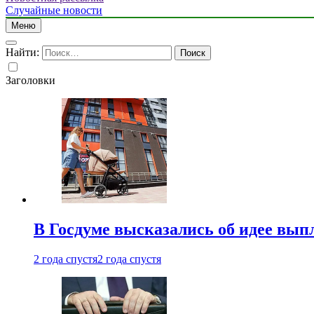
Случайные новости
Меню
Найти:
Заголовки
В Госдуме высказались об идее вып
2 года спустя
2 года спустя