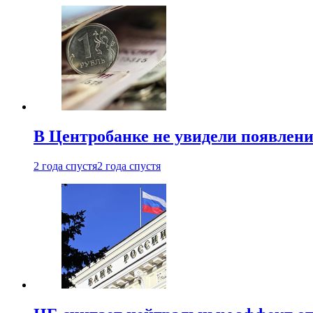
В Центробанке не увидели появлен
2 года спустя
2 года спустя