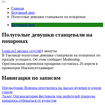
Главная
Безумный мир
Полуголые девушки станцевали на похоронах
Безумный мир
Полуголые девушки станцевали на
похоронах
Lenta.ru
3 месяца спустя
0
1 минуты
В Таиланде полуголые девушки станцевали на похоронах по
просьбе усопшего. Об этом сообщает Mothership.
Оригинальная церемония прощания состоялась 20 апреля в
провинции Накхонситхаммарат.
Навигация по записям
Предыдущая:
Вороны ополчились на лысых мужчин в одном
городе
Далее:
Организаторам фестиваля для любителей природы
пришлось отбиваться от нудистов