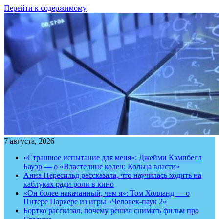
Перейти к содержимому
7 августа, 2026
«Страшное испытание для меня»: Джейми Кэмпбелл
Бауэр — о «Властелине колец: Кольца власти»
Анна Пересильд рассказала, что научилась ходить на
каблуках ради роли в кино
«Он более накачанный, чем я»: Том Холланд — о
Питере Паркере из игры «Человек-паук 2»
Бортко рассказал, почему решил снимать фильм про