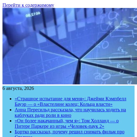
Перейти к содержимому
6 августа, 2026
«Страшное испытание для меня»: Джейми Кэмпбелл
Бауэр — о «Властелине колец: Кольца власти»
Анна Пересильд рассказала, что научилась ходить на
каблуках ради роли в кино
«Он более накачанный, чем я»: Том Холланд — о
Питере Паркере из игры «Человек-паук 2»
Бортко рассказал, почему решил снимать фильм про