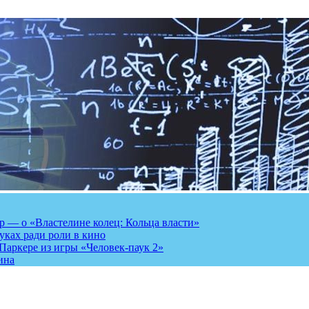
 — о «Властелине колец: Кольца власти»
луках ради роли в кино
Паркере из игры «Человек-паук 2»
ина