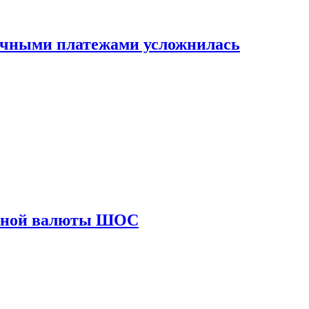
ичными платежами усложнилась
диной валюты ШОС