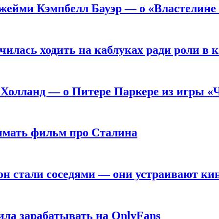
жейми Кэмпбелл Бауэр — о «Властелине 
чилась ходить на каблуках ради роли в 
 Холланд — о Питере Паркере из игры «
нимать фильм про Сталина
он стали соседями — они устраивают ки
ила зарабатывать на OnlyFans