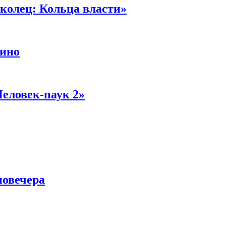
колец: Кольца власти»
кино
Человек-паук 2»
новечера