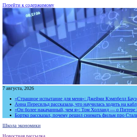
Перейти к содержимому
7 августа, 2026
«Страшное испытание для меня»: Джейми Кэмпбелл Бауэр
Анна Пересильд рассказала, что научилась ходить на каб
«Он более накачанный, чем я»: Том Холланд — о Питере 
Бортко рассказал, почему решил снимать фильм про Стал
Школа экономики
Новостная рассылка