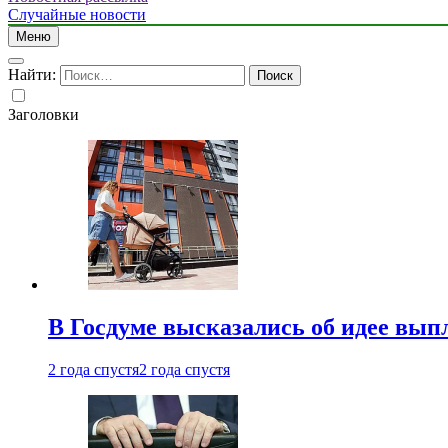
Случайные новости
Меню
Найти:
Заголовки
В Госдуме высказались об идее вып
2 года спустя
2 года спустя