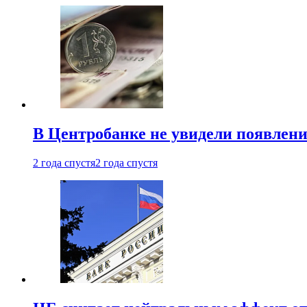
В Центробанке не увидели появлен
2 года спустя
2 года спустя