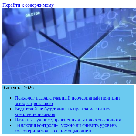
Перейти к содержимому
9 августа, 2026
Психолог назвала главный неочевидный принцип
выбора цвета авто
Водителей не будут лишать прав за магнитное
крепление номеров
Названы лучшие упражнения для плоского живота
«Иллюзия контроля»: можно ли снизить уровень
холестерина только с помощью диеты