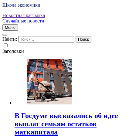
Школа экономики
Новостная рассылка
Случайные новости
Меню
Найти:
Заголовки
В Госдуме высказались об идее
выплат семьям остатков
маткапитала