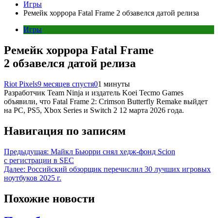
Игры
Ремейк хоррора Fatal Frame 2 обзавелся датой релиза
Игры
Ремейк хоррора Fatal Frame
2 обзавелся датой релиза
Riot Pixels
9 месяцев спустя
0
1 минуты
Разработчик Team Ninja и издатель Koei Tecmo Games
объявили, что Fatal Frame 2: Crimson Butterfly Remake выйдет
на PC, PS5, Xbox Series и Switch 2 12 марта 2026 года.
Навигация по записям
Предыдущая:
Майкл Бьюрри снял хедж-фонд Scion
с регистрации в SEC
Далее:
Российский обзорщик перечислил 30 лучших игровых
ноутбуков 2025 г.
Похожие новости