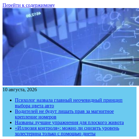
Перейти к содержимому
10 августа, 2026
Психолог назвала главный неочевидный принцип
выбора цвета авто
Водителей не будут лишать прав за магнитное
крепление номеров
Названы лучшие упражнения для плоского живота
«Иллюзия контроля»: можно ли снизить уровень
холестерина только с помощью диеты