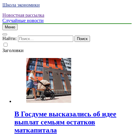
Школа экономики
Новостная рассылка
Случайные новости
Меню
Найти:
Заголовки
В Госдуме высказались об идее
выплат семьям остатков
маткапитала