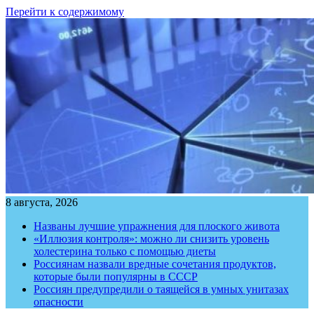
Перейти к содержимому
8 августа, 2026
Названы лучшие упражнения для плоского живота
«Иллюзия контроля»: можно ли снизить уровень
холестерина только с помощью диеты
Россиянам назвали вредные сочетания продуктов,
которые были популярны в СССР
Россиян предупредили о таящейся в умных унитазах
опасности