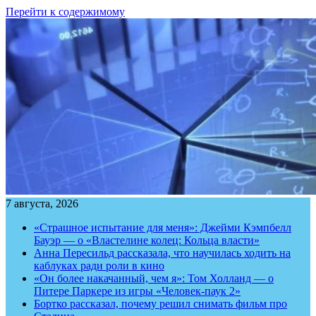
Перейти к содержимому
7 августа, 2026
«Страшное испытание для меня»: Джейми Кэмпбелл
Бауэр — о «Властелине колец: Кольца власти»
Анна Пересильд рассказала, что научилась ходить на
каблуках ради роли в кино
«Он более накачанный, чем я»: Том Холланд — о
Питере Паркере из игры «Человек-паук 2»
Бортко рассказал, почему решил снимать фильм про