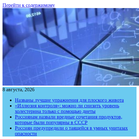
Перейти к содержимому
8 августа, 2026
Названы лучшие упражнения для плоского живота
«Иллюзия контроля»: можно ли снизить уровень
холестерина только с помощью диеты
Россиянам назвали вредные сочетания продуктов,
которые были популярны в СССР
Россиян предупредили о таящейся в умных унитазах
опасности