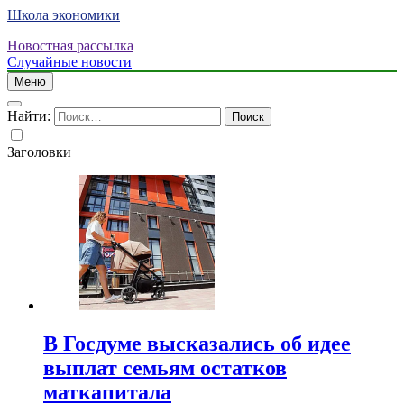
Школа экономики
Новостная рассылка
Случайные новости
Меню
Найти:
Заголовки
В Госдуме высказались об идее
выплат семьям остатков
маткапитала