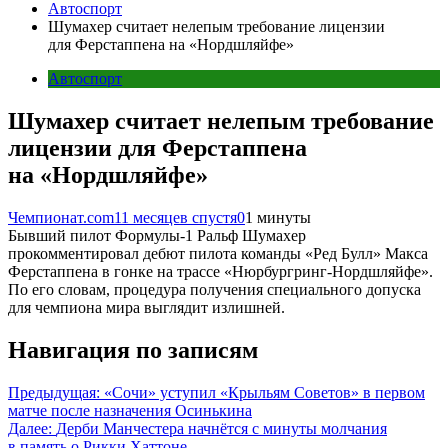
Автоспорт
Шумахер считает нелепым требование лицензии
для Ферстаппена на «Нордшляйфе»
Автоспорт
Шумахер считает нелепым требование
лицензии для Ферстаппена
на «Нордшляйфе»
Чемпионат.com
11 месяцев спустя
0
1 минуты
Бывший пилот Формулы-1 Ральф Шумахер
прокомментировал дебют пилота команды «Ред Булл» Макса
Ферстаппена в гонке на трассе «Нюрбургринг-Нордшляйфе».
По его словам, процедура получения специального допуска
для чемпиона мира выглядит излишней.
Навигация по записям
Предыдущая:
«Сочи» уступил «Крыльям Советов» в первом
матче после назначения Осинькина
Далее:
Дерби Манчестера начнётся с минуты молчания
в память о Рикки Хаттоне