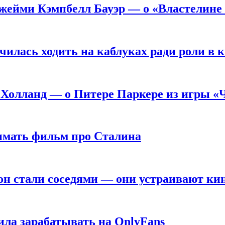
жейми Кэмпбелл Бауэр — о «Властелине 
чилась ходить на каблуках ради роли в 
 Холланд — о Питере Паркере из игры «
нимать фильм про Сталина
он стали соседями — они устраивают ки
ила зарабатывать на OnlyFans