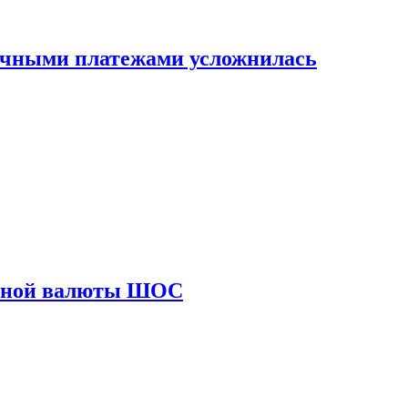
ичными платежами усложнилась
диной валюты ШОС