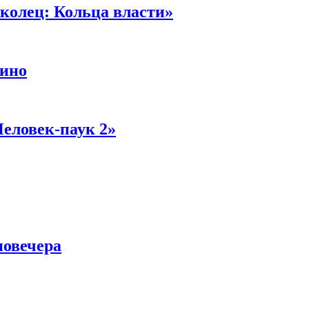
колец: Кольца власти»
кино
Человек-паук 2»
новечера