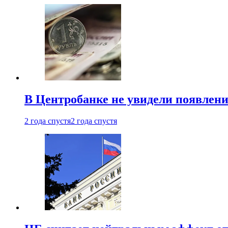
В Центробанке не увидели появлен
2 года спустя
2 года спустя