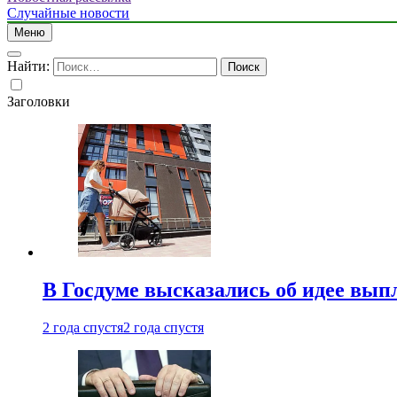
Случайные новости
Меню
Найти:
Заголовки
В Госдуме высказались об идее вып
2 года спустя
2 года спустя