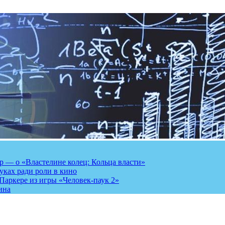
 — о «Властелине колец: Кольца власти»
луках ради роли в кино
Паркере из игры «Человек-паук 2»
ина