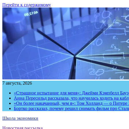
Перейти к содержимому
7 августа, 2026
«Страшное испытание для меня»: Джейми Кэмпбелл Бауэр
Анна Пересильд рассказала, что научилась ходить на каб
«Он более накачанный, чем я»: Том Холланд — о Питере 
Бортко рассказал, почему решил снимать фильм про Стал
Школа экономики
Новостная рассылка