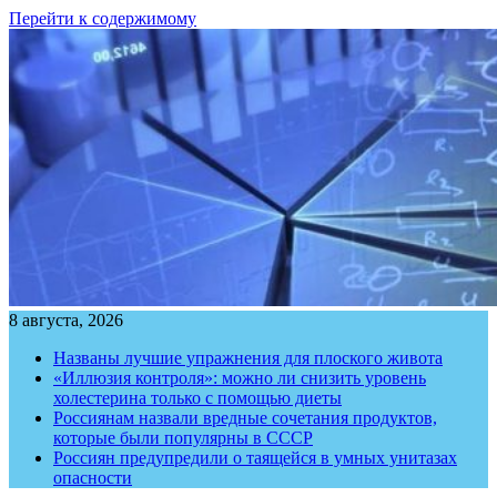
Перейти к содержимому
8 августа, 2026
Названы лучшие упражнения для плоского живота
«Иллюзия контроля»: можно ли снизить уровень
холестерина только с помощью диеты
Россиянам назвали вредные сочетания продуктов,
которые были популярны в СССР
Россиян предупредили о таящейся в умных унитазах
опасности