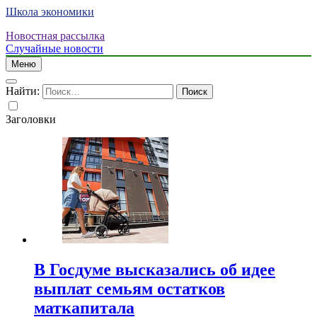
Школа экономики
Новостная рассылка
Случайные новости
Меню
Найти:
Заголовки
В Госдуме высказались об идее
выплат семьям остатков
маткапитала