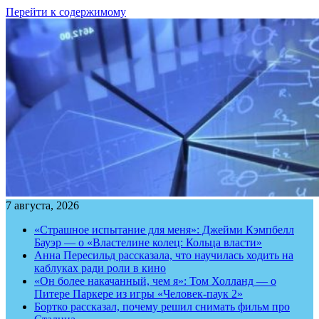
Перейти к содержимому
7 августа, 2026
«Страшное испытание для меня»: Джейми Кэмпбелл
Бауэр — о «Властелине колец: Кольца власти»
Анна Пересильд рассказала, что научилась ходить на
каблуках ради роли в кино
«Он более накачанный, чем я»: Том Холланд — о
Питере Паркере из игры «Человек-паук 2»
Бортко рассказал, почему решил снимать фильм про