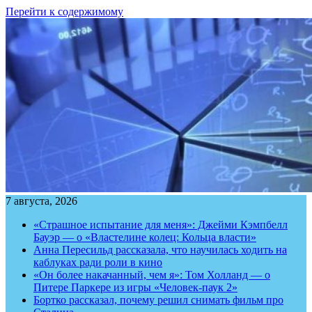
Перейти к содержимому
7 августа, 2026
«Страшное испытание для меня»: Джейми Кэмпбелл
Бауэр — о «Властелине колец: Кольца власти»
Анна Пересильд рассказала, что научилась ходить на
каблуках ради роли в кино
«Он более накачанный, чем я»: Том Холланд — о
Питере Паркере из игры «Человек-паук 2»
Бортко рассказал, почему решил снимать фильм про