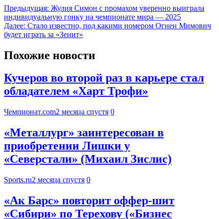
Предыдущая:
Жулия Симон с промахом уверенно выиграла
индивидуальную гонку на чемпионате мира — 2025
Далее:
Стало известно, под какими номером Огнен Мимович
будет играть за «Зенит»
Похожие новости
Кучеров во второй раз в карьере стал
обладателем «Харт Трофи»
Чемпионат.com
2 месяца спустя
0
«Металлург» заинтересован в
приобретении Лишки у
«Северстали» (Михаил Зислис)
Sports.ru
2 месяца спустя
0
«Ак Барс» повторит оффер-шит
«Сибири» по Терехову («Бизнес