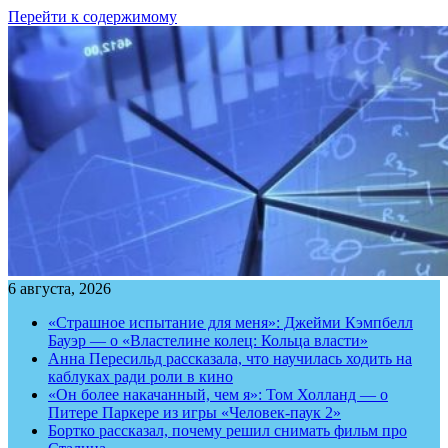
Перейти к содержимому
6 августа, 2026
«Страшное испытание для меня»: Джейми Кэмпбелл
Бауэр — о «Властелине колец: Кольца власти»
Анна Пересильд рассказала, что научилась ходить на
каблуках ради роли в кино
«Он более накачанный, чем я»: Том Холланд — о
Питере Паркере из игры «Человек-паук 2»
Бортко рассказал, почему решил снимать фильм про