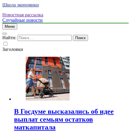
Школа экономики
Новостная рассылка
Случайные новости
Меню
Найти:
Заголовки
В Госдуме высказались об идее
выплат семьям остатков
маткапитала