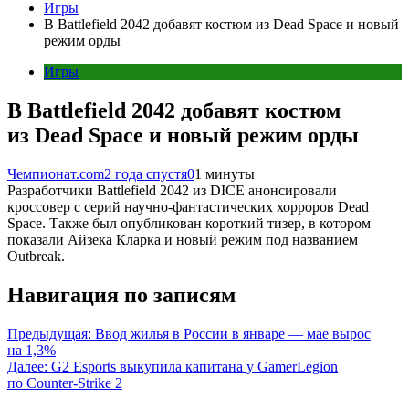
Игры
В Battlefield 2042 добавят костюм из Dead Space и новый
режим орды
Игры
В Battlefield 2042 добавят костюм
из Dead Space и новый режим орды
Чемпионат.com
2 года спустя
0
1 минуты
Разработчики Battlefield 2042 из DICE анонсировали
кроссовер с серий научно-фантастических хорроров Dead
Space. Также был опубликован короткий тизер, в котором
показали Айзека Кларка и новый режим под названием
Outbreak.
Навигация по записям
Предыдущая:
Ввод жилья в России в январе — мае вырос
на 1,3%
Далее:
G2 Esports выкупила капитана у GamerLegion
по Counter-Strike 2