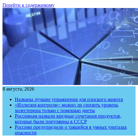
Перейти к содержимому
8 августа, 2026
Названы лучшие упражнения для плоского живота
«Иллюзия контроля»: можно ли снизить уровень
холестерина только с помощью диеты
Россиянам назвали вредные сочетания продуктов,
которые были популярны в СССР
Россиян предупредили о таящейся в умных унитазах
опасности